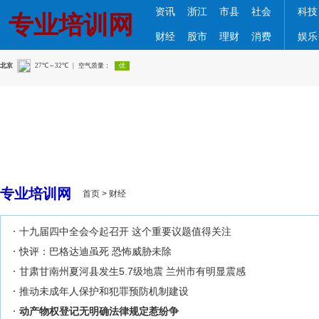
资讯
浙江
市县
社会
科技
专业培训网
财经
股市
理财
消费
娱乐
专业培训网
首页
>
财经
十九届四中全会今起召开 这个重要议题值得关注
快评：巴格达迪虽死 恐怖威胁未除
甘肃甘南州夏河县发生5.7级地震 兰州市有明显震感
推动未成年人保护和犯罪预防机制建设
动产物权登记无明确法律规定惹纷争